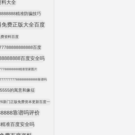
资料大全
88888888精准防骗技巧
料免费正版大全百度
免费资料百度
77788888888888百度
788888888百度安全吗
77788888888精准管家图片
777777777888888888888靠谱吗
555555的寓意和象征
026新门正版免费资本更新百度一
888888靠谱吗评价
888精准百度安全吗