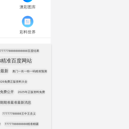
澳彩图库
彩料世界
7777788888888888百度结果
888精准百度网站
测最新
奥门一肖一特一码精准预测
026免费正版资料大全
免费公开
2025年正版资料免费
新港期期准最准最新消息
77777788888王中王含义
!
7777788888888精准精疆