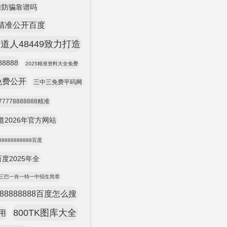
精准防骗靠谱吗
费精准公开百度
道人48449致力打造
88888
2025精准资料大全免费
免费公开
三中三免费平码网
77778888888精准
道2026年官方网站
88888888888百度
度2025年全
三巴一肖一特一中招生简章
8888888888百度怎么搜
800TK图库大全
么用