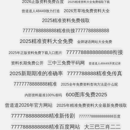
2026正版资料免费百度
2025精准资料大全免费领取下载
2026芳草地免费资料大全
曾道道人48449致力打造
2025精准资料免费领取
7777788888888精准街接7777788888888
2025精准资料大全免费
金牌谜语网站大全免费
7777788888888888衔接
2025年正版资料免费下载入口图片
三中三免费平码网
资料长期免费公开
曾道道人48449开奖记录
2025新期期准的准确率
7777788888精准免传真
7777778888888精准
2025全年免费资料杳询方法是什么呢
600图库兔费2025
内部资料最准100%准吗
曾道道2026年官方网站
2025年精准免费资料大全最新免费领取
7777788888888精准新传剧
77777788888888888百度
7777888888888精准百度网站
大三巴三肖二二