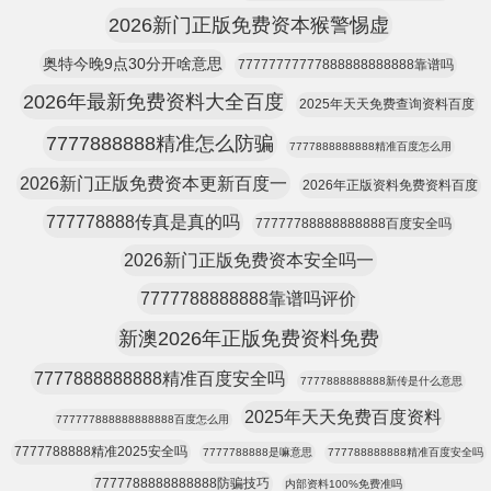
2026新门正版免费资本猴警惕虚
奥特今晚9点30分开啥意思
77777777777888888888888靠谱吗
2026年最新免费资料大全百度
2025年天天免费查询资料百度
7777888888精准怎么防骗
7777888888888精准百度怎么用
2026新门正版免费资本更新百度一
2026年正版资料免费资料百度
777778888传真是真的吗
77777788888888888百度安全吗
2026新门正版免费资本安全吗一
7777788888888靠谱吗评价
新澳2026年正版免费资料免费
7777888888888精准百度安全吗
7777888888888新传是什么意思
2025年天天免费百度资料
777777888888888888百度怎么用
7777788888精准2025安全吗
7777788888是嘛意思
777788888888精准百度安全吗
7777788888888888防骗技巧
内部资料100%免费准吗