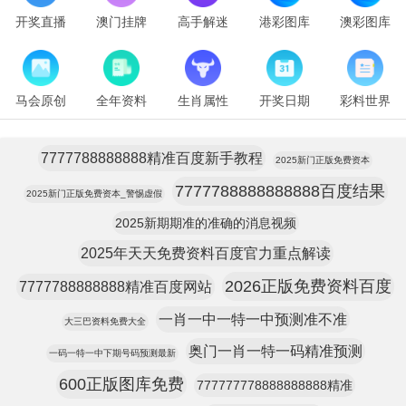
开奖直播
澳门挂牌
高手解迷
港彩图库
澳彩图库
马会原创
全年资料
生肖属性
开奖日期
彩料世界
7777788888888精准百度新手教程
2025新门正版免费资本
7777788888888888百度结果
2025新门正版免费资本_警惕虚假
2025新期期准的准确的消息视频
2025年天天免费资料百度官力重点解读
2026正版免费资料百度
7777788888888精准百度网站
一肖一中一特一中预测准不准
大三巴资料免费大全
奥门一肖一特一码精准预测
一码一特一中下期号码预测最新
600正版图库免费
777777778888888888精准