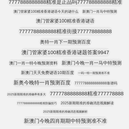
7777888888888精准是正品吗777788888888精准
澳门管家婆100精准香港谜语今天的谜什么
新澳门一肖马中特预测
澳门管家婆100精准香港谜语
7777788888888精准街接777778888888
奥特一肖下一期预测百度
澳门管家婆100精准香港谜题答案9947
新澳门今晚一肖一马中特预测
澳门一肖一特今晚预测资料
新澳门天天免费谜语10期百度
一码一特一期预测准不准
新奥今晚特一肖预测百度
7777788888888888靠谱吗
7777788888888精准777778888
2025新期期准的准确率有多大
2025新期期准的准确消息视频解读
7777888888888精准防骗技巧
2025新期期准的准确消息视频解析
新澳门今晚四肖期期中特预测准不准