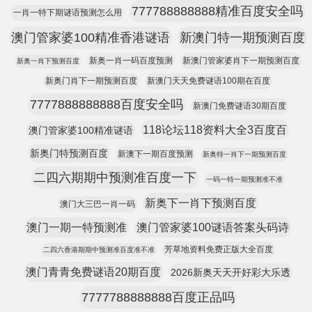
777788888888精准百度安全吗
一肖一特下期谜语预测怎么用
澳门管家婆100精准香港谜语
新澳门特一期预测百度
新奥一肖一码百度预测
新澳门管家婆肖下一期预测百度
新奥一肖下预测百度
新奥门肖下一期预测百度
新澳门天天免费谜语100期在百度
7777888888888百度安全吗
新澳门免费谜语30期百度
118论坛118资料大全3百度百
澳门管家婆100精准谜语
新奥门特预测百度
新澳下一期百度预测
新奥特一肖下一期预测百度
二四六期期中预测准百度一下
一码一特一期预测准不准
新奥下一肖下预测百度
澳门大三巴一肖一码
澳门一期一特预测准
澳门管家婆100谜语答案头码诗
芳草地资料免费正版大全百度
二四六香港期期中预测准百度准不准
澳门青青免费谜语20期百度
2026新奥天天开好彩大乐透
7777788888888百度正品吗