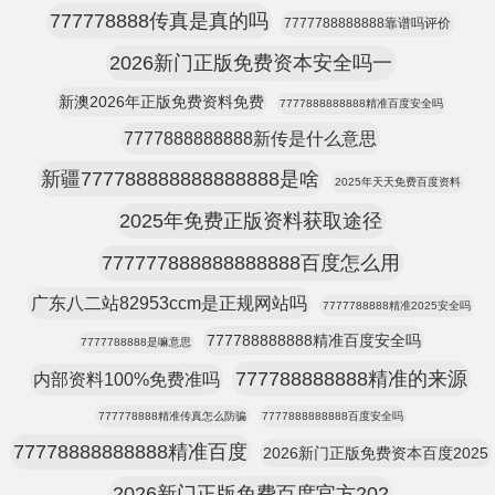
777778888传真是真的吗
7777788888888靠谱吗评价
2026新门正版免费资本安全吗一
新澳2026年正版免费资料免费
7777888888888精准百度安全吗
7777888888888新传是什么意思
新疆777788888888888888是啥
2025年天天免费百度资料
2025年免费正版资料获取途径
777777888888888888百度怎么用
广东八二站82953ccm是正规网站吗
7777788888精准2025安全吗
777788888888精准百度安全吗
7777788888是嘛意思
777788888888精准的来源
内部资料100%免费准吗
777778888精准传真怎么防骗
7777888888888百度安全吗
77778888888888精准百度
2026新门正版免费资本百度2025
2026新门正版免费百度官方202