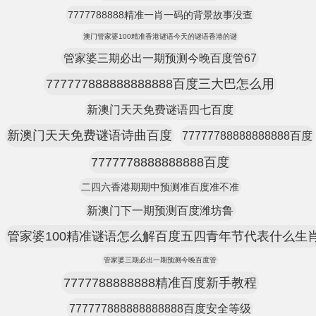
7777788888精准一肖一码的背景故事没查
澳门管家婆100精准香港谜语今天的谜语香港的谜
管家婆三期必出一期预测今晚百度管67
777777888888888888百度三大巴怎么用
新澳门天天免费谜语四七百度
新澳门天天免费谜语诗曲百度
77777788888888888百度
7777778888888888百度
二四六香港期期中预测准百度准不准
新澳门下一期预测百度潍坊鲁
管家婆100精准谜语怎么解百度五四青年节代表什么生
管家婆三期必出一期预测今晚百度管
7777788888888精准百度新手教程
777777888888888888百度安全等级