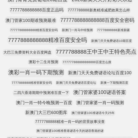
7777788888888百度正品吗
7777788888新奥精准减肥效果怎么样
7777788888888888百度安全密码
澳门管家100期谁预测最准
77777888888888精准百度安全吗
新澳门一肖马中特预测
77778888888新准新疆
7777888888888精准百度安全吗
新澳门天天免费谜语10期百度
7777788888王中王中王特色亮点
大巴三免费资料大全百度网盘
澳彩十二生肖预测
777777888888888888百度怎么搜
澳彩一肖一码下期预测
新澳门天天免费谜语论坛百度100
7777888888精准管家安全吗
新澳门天天免费谜语百度论坛
新澳一下期预测百度
澳门管家婆100谜语答案
二四六香港期期中预测准百度一下
澳门一肖一特今晚预测一百度
澳门管家婆一肖一码预测
新澳门大三巴600图库
澳门管家婆100准谜语今天25年
7777788888精准一肖一码的背景故事没查
澳门管家婆100精准香港谜语今天的谜语香港的谜