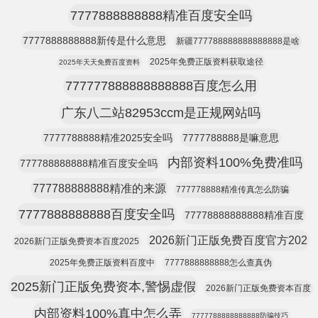
7777888888888精准百度安全吗
7777888888888新传是什么意思
新疆777788888888888888是啥
2025年免费正版资料获取途径
2025年天天免费百度资料
777777888888888888百度怎么用
广东八二站82953ccm是正规网站吗
7777788888精准2025安全吗
7777788888是嘛意思
内部资料100%免费准吗
777788888888精准百度安全吗
777788888888精准的来源
777778888精准传真怎么防骗
7777888888888百度安全吗
77778888888888精准百度
2026新门正版免费百度官方202
2026新门正版免费资本百度2025
2025年免费正版资料百度中
7777888888888怎么查真伪
2025新门正版免费资本,警惕虚假
2026新门正版免费资本百度
内部资料100%真中怎么弄
7777788888888888防骗技巧