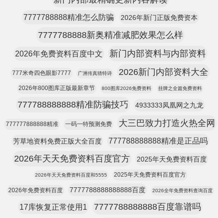
7777788888精准怎么防骗
2026年新门正版免费资本
7777788888新奥精准减肥效果怎么样
新门内部资料与内部资料
2026年免费资料百度中文
2026新门内部资料大全
777米奇四色眼影7777
广洲传真猜特诗
2026年800图库正版最新章节
800图库2026免费资料
挂牌之全篇免费资料
777788888888精准防骗技巧
4933333凤凰网之九龙
大三巴致力打造火热全网
777777888888精准
一码一特预测免费
777788888888精准是正品吗
芳草地资料免费正版大全百度
2026年天天免费资料百度官方
2025年天免费资料百度
2025年天免费资料百度官方
2026年天天免费资料百度和5555
7777788888888888百度
2026年免费资料百度
2026全年免费资料查询百度
7777788888888百度靠谱吗
17库恢复正常使用1