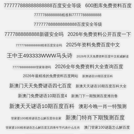
777777888888888888百度安全等级
600图库免费资料百度
7777788888888精准和77777888888888
777777888888888888百度安全等级
7777888888888新疆安全吗
2026年免费资料公开百度一下
2025年资料免费百度中文
77777888888888精准百度安全吗
王中王493333WWW马头诗
2026年天天免费资料百度中文权威解读
2026全年免费资料大全查询百度
7777888888888管家靠谱吗
2026年最精准的免费资料百度网站
新澳谜语10期百度百科
新澳门天天免费谜语四七百度
新澳天天谜语10期百度百科大全
新澳门免费谜语10期百度4
新澳门下一期预测百度潍坊鲁
新澳天天谜语10期百度百科
澳彩今晚一肖一特预测
新澳门特肖下期预测百度
管家婆100精准谜语怎么解百度你全家
澳门管家100谜题怎么解百度
管家婆100精准谜语怎么解百度五四青年节代表什么生肖