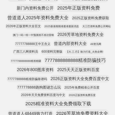
2025年正版资料免费
新门内资料免费公开
曾道道人2025年资料免费大全
2025正版资料免费获取
2026年正版资料大全百文
2025新港期期准最准最新消息
大三巴资料免费公开网站
2026芳草地资料免费大全
澳门一码一特一中预测准不准访雷锋
曾道内部资料大全
77777788888王中王含义
49资汛网
广西三八网资料员
600资料完整版
【大.三.巴】致力打造_火热全网!
7777888888888精准防骗技巧
7777788888888精准精疆
2026年800图库资料
2025天天正版资料百度
2026正版资料大全免费百度中文
7777788888精准防骗靠谱吗
777778888跑狗图谜怎么玩
2025年免费精准公开百度
2026年天天免费资料百度与中文
2026正版资料免费百度
2025精准资料大全免费领取下载
2026芳草地免费资料大全
曾道道人48449致力打造