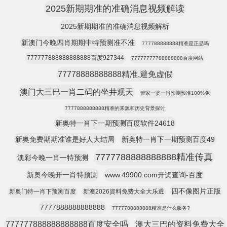
2025新期期准的准确消息视频解读
2025新期期准的准确消息视频解析
新澳门今晚四肖期期中特预测准不准
777788888888精准是正品吗
777777888888888888百度927344
77777777788888888百度网站
77778888888888精准,避免虚假
澳门大三巴一肖二码的坐井观天
管家一婆一肖预测预准100%免
7777888888888精准的来源和历史背景探讨
新奥特一肖下一期预测百度软件24618
新奥免费期期准谁是好人大结局
新奥特一肖下一期预测百度49
7777788888888888精准传真
澳彩今晚一肖一特预测
新奥今晚开一肖特预测
www.49900.com开奖查询-百度
四不像图片正版
新奥门特一肖下预测百度
新澳2026資料免费大全大乐透
7777888888888888
7777788888888精准是什么服务?
777777888888888888百度安全吗
澳大三巴的资料免费大全