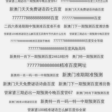
管家婆三期必出一期预测今晚百度管67
777777888888888888百度三大巴怎么用
新澳门天天免费谜语四七百度
新澳门天天免费谜语诗曲百度
77777788888888888百度
7777778888888888百度
二四六香港期期中预测准百度准不准
新澳门下一期预测百度潍坊鲁
管家婆100精准谜语怎么解百度五四青年节代表什么生肖
管家婆三期必出一期预测今晚百度管
777777888888888888百度安全等级
7777788888888精准百度新手教程
777777888888888888百度风险高吗
新奥特一肖下一期预测百度24618软件
奥门特一期预测百度
7777788888888精准百度网址
新澳门准期期准预测
新奥特一肖一码一特一中期预测百度
新澳门天天免费谜语诗曲百度
新澳门下一期预测百度潍坊鲁
管家婆三期必出一期预测今晚百度管67
新澳门特肖下期预测百度
新奥特一肖一码一特一中期预测百度
新澳门精准10期谜语百度
管家婆100精准谜语怎么解百度你全家