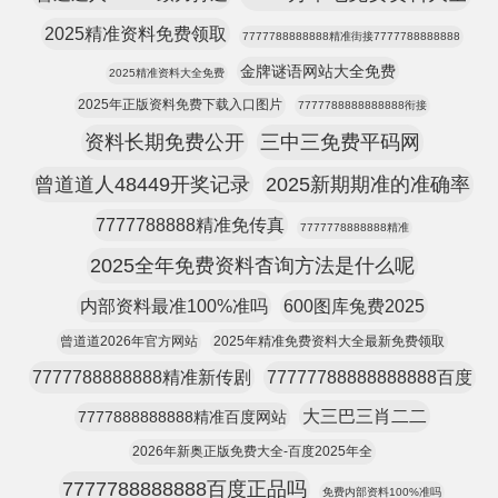
2025精准资料免费领取
7777788888888精准街接7777788888888
金牌谜语网站大全免费
2025精准资料大全免费
2025年正版资料免费下载入口图片
7777788888888888衔接
资料长期免费公开
三中三免费平码网
曾道道人48449开奖记录
2025新期期准的准确率
7777788888精准免传真
7777778888888精准
2025全年免费资料杳询方法是什么呢
内部资料最准100%准吗
600图库兔费2025
曾道道2026年官方网站
2025年精准免费资料大全最新免费领取
7777788888888精准新传剧
77777788888888888百度
大三巴三肖二二
7777888888888精准百度网站
2026年新奥正版免费大全-百度2025年全
7777788888888百度正品吗
免费内部资料100%准吗