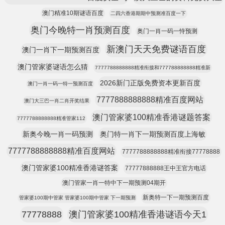
澳门精准10期谜语百度
二四六香港期期中预测准百度一下
奥门今晚特一肖预测百度
奥门一肖一码一恃预测
新澳门天天免费谜语百度
澳门一肖下一期预测百度
澳门管家婆谜语怎么猜
7777788888888精准衔接和777788888888精准新
2026新门正版免费资本更新百度
澳门一肖一码一特一预测百度
7777888888888精准百度网站
澳门大三巴一肖二肖开奖结果
澳门管家婆100精准香港谜题答案
7777788888888精准管家112
新奥今晚一肖一码预测
奥门特一肖下一期预测百度上海敏
7777788888888精准百度网站
7777788888888精准衔接77778888
澳门管家婆100精准香港谜答案
77777888888王中王官方电话
澳门管家一肖一特中下一期预测04期开
新奥特一下一期预测百度
管家婆100期中管家 管家婆100期中管家 下一期预测
77778888
澳门管家婆100精准香港谜语今天1