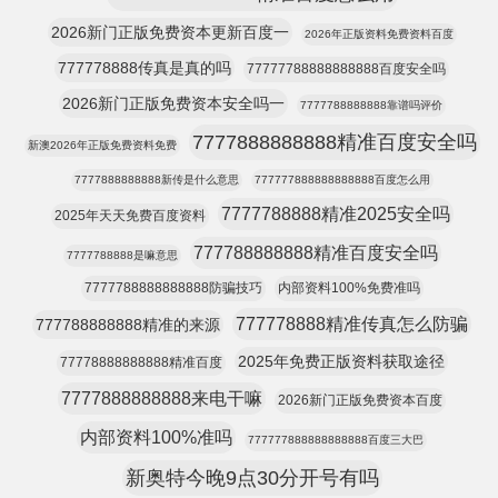
2026新门正版免费资本更新百度一
2026年正版资料免费资料百度
777778888传真是真的吗
77777788888888888百度安全吗
2026新门正版免费资本安全吗一
7777788888888靠谱吗评价
7777888888888精准百度安全吗
新澳2026年正版免费资料免费
7777888888888新传是什么意思
777777888888888888百度怎么用
7777788888精准2025安全吗
2025年天天免费百度资料
777788888888精准百度安全吗
7777788888是嘛意思
7777788888888888防骗技巧
内部资料100%免费准吗
777778888精准传真怎么防骗
777788888888精准的来源
2025年免费正版资料获取途径
77778888888888精准百度
7777888888888来电干嘛
2026新门正版免费资本百度
内部资料100%准吗
777777888888888888百度三大巴
新奥特今晚9点30分开号有吗