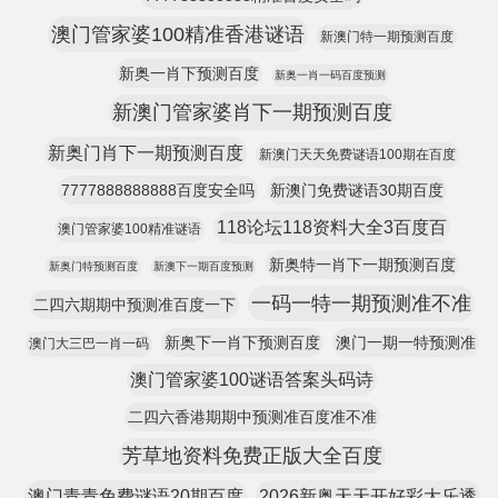
澳门管家婆100精准香港谜语
新澳门特一期预测百度
新奥一肖下预测百度
新奥一肖一码百度预测
新澳门管家婆肖下一期预测百度
新奥门肖下一期预测百度
新澳门天天免费谜语100期在百度
7777888888888百度安全吗
新澳门免费谜语30期百度
118论坛118资料大全3百度百
澳门管家婆100精准谜语
新奥特一肖下一期预测百度
新奥门特预测百度
新澳下一期百度预测
一码一特一期预测准不准
二四六期期中预测准百度一下
新奥下一肖下预测百度
澳门一期一特预测准
澳门大三巴一肖一码
澳门管家婆100谜语答案头码诗
二四六香港期期中预测准百度准不准
芳草地资料免费正版大全百度
澳门青青免费谜语20期百度
2026新奥天天开好彩大乐透