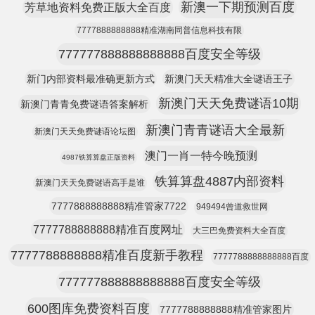
新澳一下期预测百度
芳草地资料免费正版大全百度
7777888888888精准湖南同普信息科技有限
777777888888888888百度安全等级
新门内部资料最准确更新方式
新澳门天天精准大全谜语王子
新澳门天天免费谜语10期
新澳门青青免费谜语答案解析
新澳门青青谜语大全最新
新澳门天天免费谜语论坛图
澳门一肖一特今晚预测
4987铁算算盘正版资料
铁算算盘4887内部资料
新澳门天天免费谜语高手是谁
7777888888888精准管家7722
949494曾道救世网
7777788888888精准百度网址
大三巴免费资料大全百度
7777788888888精准百度新手教程
7777788888888888百度
777777888888888888百度安全等级
600图库免费资料百度
7777788888888精准管家图片